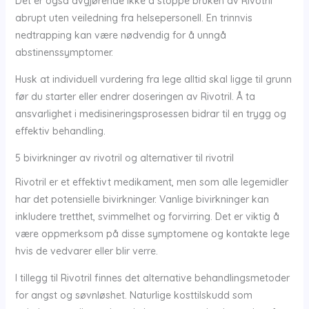
Det er også avgjørende ikke å stoppe bruken av Rivotril
abrupt uten veiledning fra helsepersonell. En trinnvis
nedtrapping kan være nødvendig for å unngå
abstinenssymptomer.
Husk at individuell vurdering fra lege alltid skal ligge til grunn
før du starter eller endrer doseringen av Rivotril. Å ta
ansvarlighet i medisineringsprosessen bidrar til en trygg og
effektiv behandling.
5 bivirkninger av rivotril og alternativer til rivotril
Rivotril er et effektivt medikament, men som alle legemidler
har det potensielle bivirkninger. Vanlige bivirkninger kan
inkludere tretthet, svimmelhet og forvirring. Det er viktig å
være oppmerksom på disse symptomene og kontakte lege
hvis de vedvarer eller blir verre.
I tillegg til Rivotril finnes det alternative behandlingsmetoder
for angst og søvnløshet. Naturlige kosttilskudd som