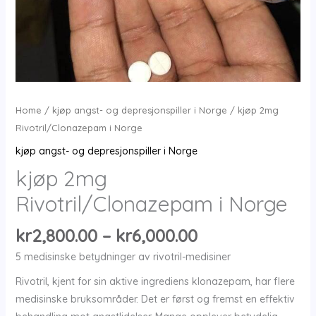
Home
/
kjøp angst- og depresjonspiller i Norge
/ kjøp 2mg
Rivotril/Clonazepam i Norge
kjøp angst- og depresjonspiller i Norge
kjøp 2mg
Rivotril/Clonazepam i Norge
Price
kr
2,800.00
–
kr
6,000.00
range:
5 medisinske betydninger av rivotril-medisiner
kr2,800.00
Rivotril, kjent for sin aktive ingrediens klonazepam, har flere
through
medisinske bruksområder. Det er først og fremst en effektiv
kr6,000.00