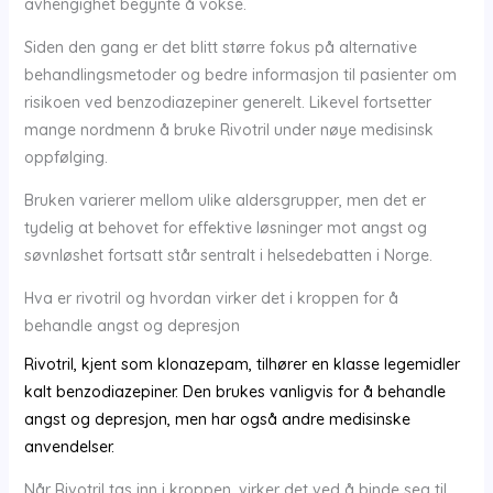
avhengighet begynte å vokse.
Siden den gang er det blitt større fokus på alternative
behandlingsmetoder og bedre informasjon til pasienter om
risikoen ved benzodiazepiner generelt. Likevel fortsetter
mange nordmenn å bruke Rivotril under nøye medisinsk
oppfølging.
Bruken varierer mellom ulike aldersgrupper, men det er
tydelig at behovet for effektive løsninger mot angst og
søvnløshet fortsatt står sentralt i helsedebatten i Norge.
Hva er rivotril og hvordan virker det i kroppen for å
behandle angst og depresjon
Rivotril, kjent som klonazepam, tilhører en klasse legemidler
kalt benzodiazepiner. Den brukes vanligvis for å behandle
angst og depresjon, men har også andre medisinske
anvendelser.
Når Rivotril tas inn i kroppen, virker det ved å binde seg til