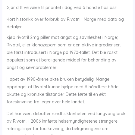
Gjør ditt velvære til prioritet i dag ved å handle hos oss!
Kort historikk over forbruk av Rivotril i Norge med dato og
detaljer
kjøp rivotril 2mg piller mot angst og søvnløshet i Norge;
Rivotril, eller klonazepam som er den aktive ingrediensen,
ble først introdusert i Norge på 1970-tallet. Det ble raskt
populært som et beroligende middel for behandling av
angst og søvnproblemer.
I løpet av 1990-årene økte bruken betydelig. Mange
oppdaget at Rivotril kunne hjelpe med å håndtere både
akutte og kroniske tilstander. Dette førte til en økt
foreskrivning fra leger over hele landet.
Det har vært debatter rundt sikkerheten ved langvarig bruk
av Rivotril. I 2006 innførte helsemyndighetene strengere
retningslinjer for forskrivning, da bekymringene om