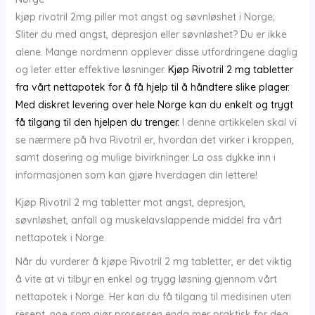
kjøp rivotril 2mg piller mot angst og søvnløshet i Norge;
Sliter du med angst, depresjon eller søvnløshet? Du er ikke
alene. Mange nordmenn opplever disse utfordringene daglig
og leter etter effektive løsninger.
Kjøp Rivotril 2 mg tabletter
fra vårt nettapotek for å få hjelp til å håndtere slike plager.
Med diskret levering over hele Norge kan du enkelt og trygt
få tilgang til den hjelpen du trenger.
I denne artikkelen skal vi
se nærmere på hva Rivotril er, hvordan det virker i kroppen,
samt dosering og mulige bivirkninger. La oss dykke inn i
informasjonen som kan gjøre hverdagen din lettere!
Kjøp Rivotril 2 mg tabletter mot angst, depresjon,
søvnløshet, anfall og muskelavslappende middel fra vårt
nettapotek i Norge
Når du vurderer å kjøpe Rivotril 2 mg tabletter, er det viktig
å vite at vi tilbyr en enkel og trygg løsning gjennom vårt
nettapotek i Norge. Her kan du få tilgang til medisinen uten
resept, noe som gjør prosessen enda mer praktisk for deg.