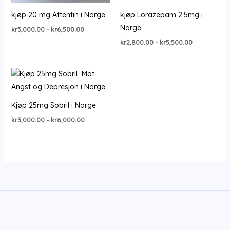
kjøp 20 mg Attentin i Norge
kjøp Lorazepam 2.5mg i
Norge
Price
kr
3,000.00
–
kr
6,500.00
range:
Price
kr
2,800.00
–
kr
5,500.00
kr3,000.00
range:
through
kr2,800.00
kr6,500.00
through
kr5,500.00
Kjøp 25mg Sobril i Norge
Price
kr
3,000.00
–
kr
6,000.00
range:
kr3,000.00
through
kr6,000.00