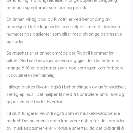
behandling mot angstlidelser. Mange opplever betydelig
bedring i symptomer som uro og panikk.
En annen viktig bruk av Rivotril er ved behandling av
depresjon. Dette legemidlet kan hjelpe til med å stabilisere
humøret hos pasienter som sliter med alvorlige depressive
episoder.
Søvnløshet er et annet område der Rivotril kommer inn i
bildet. Med sitt beroligende virkning gjør det det lettere for
mange å få en god natts søvn, noe som igjen kan forbedre
livskvaliteten betraktelig.
I tillegg brukes Rivotril også i behandlingen av anfallslidelser,
særlig epilepsi. Det hjelper til med å kontrollere anfallene og
gi pasientene bedre hverdag.
Til slutt fungerer Rivotril også som et muskelavslappende
middel. Denne egenskapen kan være nyttig for de som lider
av muskelspasmer eller kroniske smerter, da det bidrar til å