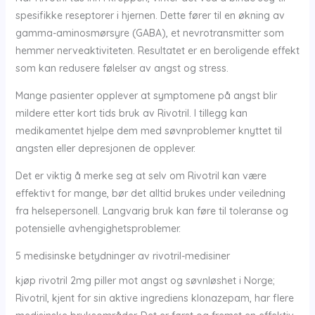
spesifikke reseptorer i hjernen. Dette fører til en økning av
gamma-aminosmørsyre (GABA), et nevrotransmitter som
hemmer nerveaktiviteten. Resultatet er en beroligende effekt
som kan redusere følelser av angst og stress.
Mange pasienter opplever at symptomene på angst blir
mildere etter kort tids bruk av Rivotril. I tillegg kan
medikamentet hjelpe dem med søvnproblemer knyttet til
angsten eller depresjonen de opplever.
Det er viktig å merke seg at selv om Rivotril kan være
effektivt for mange, bør det alltid brukes under veiledning
fra helsepersonell. Langvarig bruk kan føre til toleranse og
potensielle avhengighetsproblemer.
5 medisinske betydninger av rivotril-medisiner
kjøp rivotril 2mg piller mot angst og søvnløshet i Norge;
Rivotril, kjent for sin aktive ingrediens klonazepam, har flere