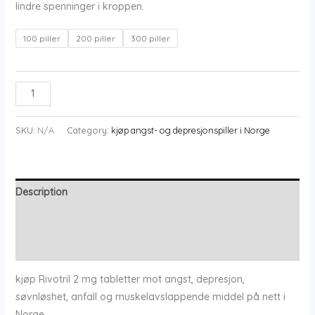
lindre spenninger i kroppen.
100 piller
200 piller
300 piller
kjøp
ADD TO CART
2mg
Rivotril/Clonazepam
SKU:
N/A
Category:
kjøp angst- og depresjonspiller i Norge
i
Norge
quantity
Description
Additional information
Reviews (0)
kjøp Rivotril 2 mg tabletter mot angst, depresjon,
søvnløshet, anfall og muskelavslappende middel på nett i
Norge