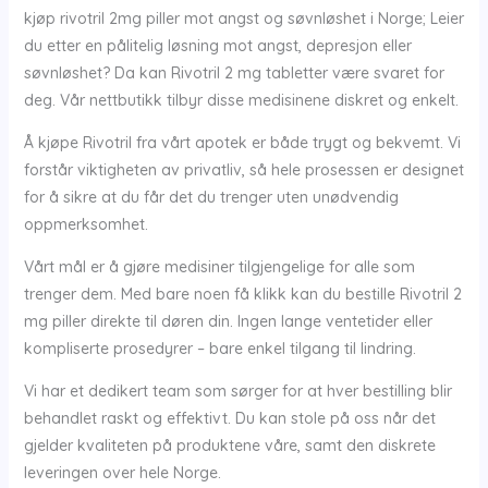
kjøp rivotril 2mg piller mot angst og søvnløshet i Norge; Leier
du etter en pålitelig løsning mot angst, depresjon eller
søvnløshet? Da kan Rivotril 2 mg tabletter være svaret for
deg. Vår nettbutikk tilbyr disse medisinene diskret og enkelt.
Å kjøpe Rivotril fra vårt apotek er både trygt og bekvemt. Vi
forstår viktigheten av privatliv, så hele prosessen er designet
for å sikre at du får det du trenger uten unødvendig
oppmerksomhet.
Vårt mål er å gjøre medisiner tilgjengelige for alle som
trenger dem. Med bare noen få klikk kan du bestille Rivotril 2
mg piller direkte til døren din. Ingen lange ventetider eller
kompliserte prosedyrer – bare enkel tilgang til lindring.
Vi har et dedikert team som sørger for at hver bestilling blir
behandlet raskt og effektivt. Du kan stole på oss når det
gjelder kvaliteten på produktene våre, samt den diskrete
leveringen over hele Norge.