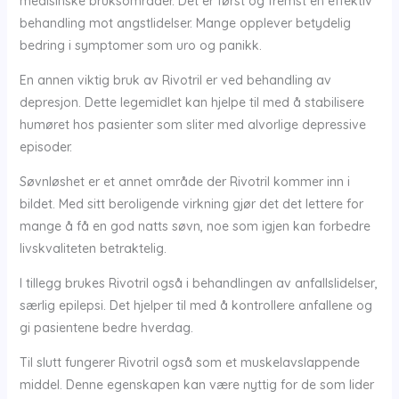
medisinske bruksområder. Det er først og fremst en effektiv
behandling mot angstlidelser. Mange opplever betydelig
bedring i symptomer som uro og panikk.
En annen viktig bruk av Rivotril er ved behandling av
depresjon. Dette legemidlet kan hjelpe til med å stabilisere
humøret hos pasienter som sliter med alvorlige depressive
episoder.
Søvnløshet er et annet område der Rivotril kommer inn i
bildet. Med sitt beroligende virkning gjør det det lettere for
mange å få en god natts søvn, noe som igjen kan forbedre
livskvaliteten betraktelig.
I tillegg brukes Rivotril også i behandlingen av anfallslidelser,
særlig epilepsi. Det hjelper til med å kontrollere anfallene og
gi pasientene bedre hverdag.
Til slutt fungerer Rivotril også som et muskelavslappende
middel. Denne egenskapen kan være nyttig for de som lider