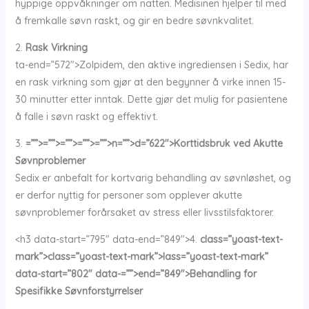
hyppige oppvåkninger om natten. Medisinen hjelper til med
å fremkalle søvn raskt, og gir en bedre søvnkvalitet.
2.
Rask Virkning
ta-end=”572″>Zolpidem, den aktive ingrediensen i Sedix, har
en rask virkning som gjør at den begynner å virke innen 15-
30 minutter etter inntak. Dette gjør det mulig for pasientene
å falle i søvn raskt og effektivt.
3.
=””>=””>=””>=””>=””>n=””>d=”622″>Korttidsbruk ved Akutte
Søvnproblemer
Sedix er anbefalt for kortvarig behandling av søvnløshet, og
er derfor nyttig for personer som opplever akutte
søvnproblemer forårsaket av stress eller livsstilsfaktorer.
<h3 data-start=”795″ data-end=”849″>4.
class=”yoast-text-
mark”>class=”yoast-text-mark”>lass=”yoast-text-mark”
data-start=”802″ data-=””>end=”849″>Behandling for
Spesifikke Søvnforstyrrelser