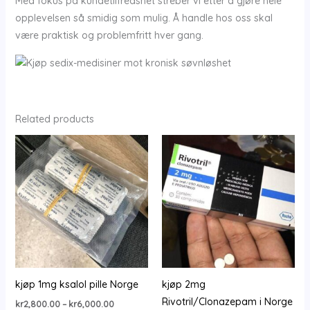
Med fokus på kundetilfredshet streber vi etter å gjøre hele
opplevelsen så smidig som mulig. Å handle hos oss skal
være praktisk og problemfritt hver gang.
Related products
kjøp 1mg ksalol pille Norge
kjøp 2mg
Rivotril/Clonazepam i Norge
Price
kr
2,800.00
–
kr
6,000.00