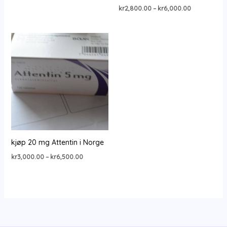
range:
Price
kr
2,800.00
–
kr
6,000.00
kr2,800.00
range:
through
kr2,800.00
kr6,000.00
through
kr6,000.00
kjøp 20 mg Attentin i Norge
Price
kr
3,000.00
–
kr
6,500.00
range:
kr3,000.00
through
kr6,500.00