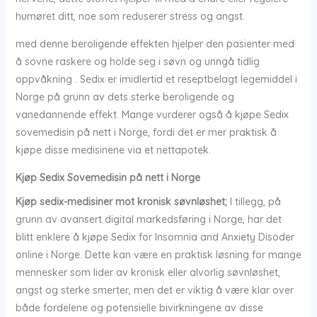
humøret ditt, noe som reduserer stress og angst.
med denne beroligende effekten hjelper den pasienter med
å sovne raskere og holde seg i søvn og unngå tidlig
oppvåkning . Sedix er imidlertid et reseptbelagt legemiddel i
Norge på grunn av dets sterke beroligende og
vanedannende effekt. Mange vurderer også å kjøpe Sedix
sovemedisin på nett i Norge, fordi det er mer praktisk å
kjøpe disse medisinene via et nettapotek.
Kjøp Sedix Sovemedisin på nett i Norge
Kjøp sedix-medisiner mot kronisk søvnløshet;
I tillegg, på
grunn av avansert digital markedsføring i Norge, har det
blitt enklere å kjøpe Sedix for Insomnia and Anxiety Disoder
online i Norge. Dette kan være en praktisk løsning for mange
mennesker som lider av kronisk eller alvorlig søvnløshet,
angst og sterke smerter, men det er viktig å være klar over
både fordelene og potensielle bivirkningene av disse