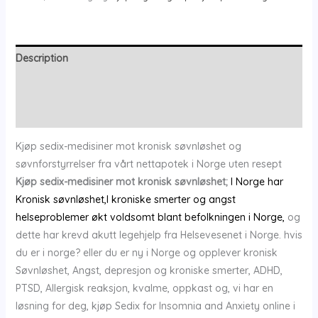
Norge
quantity
Description
Additional information
Reviews (0)
Kjøp sedix-medisiner mot kronisk søvnløshet og
søvnforstyrrelser fra vårt nettapotek i Norge uten resept
Kjøp sedix-medisiner mot kronisk søvnløshet;
I Norge har
Kronisk søvnløshet,l kroniske smerter og angst
helseproblemer økt voldsomt blant befolkningen i Norge,
og
dette har krevd akutt legehjelp fra Helsevesenet i Norge. hvis
du er i norge? eller du er ny i Norge og opplever kronisk
Søvnløshet, Angst, depresjon og kroniske smerter, ADHD,
PTSD, Allergisk reaksjon, kvalme, oppkast og, vi har en
løsning for deg, kjøp Sedix for Insomnia and Anxiety online i