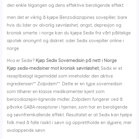
den enkle tilgangen og dens effektive beroligende effekt.
men det er viktig å kjøpe Benzodiazapines sovepiller, bare
hvis du lider av alvorlig søvnløshet, angst, depresjon og
kronisk smerte. i norge kan du kjøpe Sedix fra vårt pålitelige
apotek anonymt og diskret. oder Sedix sovepiller online i
norge
Hva er Sedix?
Kjøp Sedix Sovemedisin på nett i Norge
Kjøp sedix-medisiner mot kronisk søvnløshet;
Sedix er et
reseptbelagt legemiddel som inneholder den aktive
ingrediensen** Zolpidem**. Dette er en type sovemedisin
som tilhører en klasse medikamenter kjent som
benzodiazepin-lignende midler. Zolpidem fungerer ved å
påvirke GABA-reseptorer i hjernen, som har en beroligende
og søvnfremkallende effekt. Resultatet er at Sedix kan hjelpe
folk med å falle raskt i søvn og opprettholde en dypere, mer
avslappende søvn.