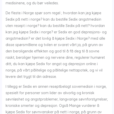
medisinene, og du bør veiledes.
De fleste i Norge spør som regel ; hvordan kan jeg kjøpe
Sedix på nett i norge? kan du bestille Sedix angstmedisin
uten resept i norge? kan du bestille Sedix på nett? hvordan
kan jeg kjøpe Sedix i norge? er Sedix en god depresjons- og
angstmedisin? er det lovlig å kjøpe Sedix i Norge? med alle
disse spørsmålene og tvilen er svaret vårt ja, på grunn av
den beroligende effekten og god til å få deg til å sovne
raskt, beroliger hjernen og nervene dine, regulerer humøret
ditt, du kan kjøpe Sedix for angst og depresjon online i
norge, på vårt pålitelige og pålitelige nettapotek, og vi vil
levere det trygt til din adresse.
I tillegg er Sedix en annen reseptbelagt sovemedisin i norge,
spesielt for personer som lider av alvorlig og kronisk
søvnløshet og angstproblemer, langvarige søvnforstyrrelser,
kroniske smerter og depresjon. Også Mange vurderer å
kjøpe Sedix for søvnvansker på nett i norge, på grunn av