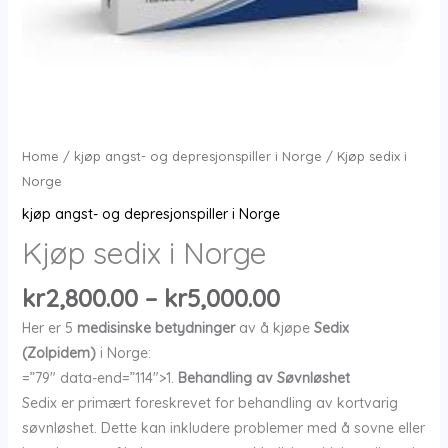
Home
/
kjøp angst- og depresjonspiller i Norge
/ Kjøp sedix i
Norge
kjøp angst- og depresjonspiller i Norge
Kjøp sedix i Norge
Price
kr
2,800.00
–
kr
5,000.00
range:
Her er 5
medisinske betydninger
av å kjøpe
Sedix
kr2,800.00
(Zolpidem)
i Norge:
through
=”79″ data-end=”114″>1.
Behandling av Søvnløshet
kr5,000.00
Sedix er primært foreskrevet for behandling av kortvarig
søvnløshet. Dette kan inkludere problemer med å sovne eller