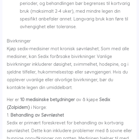
perioder, og behandlingen bør begrenses til kortvarig
bruk (maksimalt 2-4 uker), med mindre legen din
spesifikt anbefaler annet. Langvarig bruk kan føre til
avhengighet eller toleranse.
Bivirkninger
Kjøp sedix-medisiner mot kronisk søvnløshet; Som med alle
medisiner, kan Sedix forårsake bivirkninger. Vanlige
bivirkninger inkluderer døsighet, svimmelhet, hodepine, og i
sjeldne tilfeller, hukommelsestap eller søvngjengeri. Hvis du
opplever uvanlige eller alvorlige bivirkninger, bør du
kontakte legen din umiddelbart.
Her er
10 medisinske betydninger
av å kjøpe
Sedix
(Zolpidem)
i Norge:
1.
Behandling av Søvnløshet
Sedix er primært foreskrevet for behandling av kortvarig
søvnløshet. Dette kan inkludere problemer med å sovne eller
hyppige oppvåkninger om natten. Medisinen hjelper til med