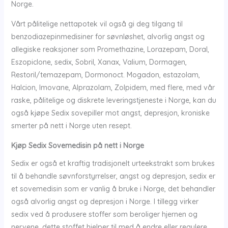
Norge.
Vårt pålitelige nettapotek vil også gi deg tilgang til
benzodiazepinmedisiner for søvnløshet, alvorlig angst og
allegiske reaksjoner som Promethazine, Lorazepam, Doral,
Eszopiclone, sedix, Sobril, Xanax, Valium, Dormagen,
Restoril/temazepam, Dormonoct. Mogadon, estazolam,
Halcion, Imovane, Alprazolam, Zolpidem, med flere, med vår
raske, pålitelige og diskrete leveringstjeneste i Norge, kan du
også kjøpe Sedix sovepiller mot angst, depresjon, kroniske
smerter på nett i Norge uten resept.
Kjøp Sedix Sovemedisin på nett i Norge
Sedix er også et kraftig tradisjonelt urteekstrakt som brukes
til å behandle søvnforstyrrelser, angst og depresjon, sedix er
et sovemedisin som er vanlig å bruke i Norge, det behandler
også alvorlig angst og depresjon i Norge. I tillegg virker
sedix ved å produsere stoffer som beroliger hjernen og
nervene, dette stoffet hjelper til med å endre eller regulere