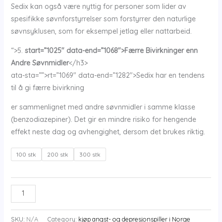
Sedix kan også være nyttig for personer som lider av
spesifikke søvnforstyrrelser som forstyrrer den naturlige
søvnsyklusen, som for eksempel jetlag eller nattarbeid.
“>5.
start=”1025″ data-end=”1068″>Færre Bivirkninger enn
Andre Søvnmidler
</h3>
ata-sta=””>rt=”1069″ data-end=”1282″>Sedix har en tendens
til å gi færre bivirkning
er sammenlignet med andre søvnmidler i samme klasse
(benzodiazepiner). Det gir en mindre risiko for hengende
effekt neste dag og avhengighet, dersom det brukes riktig.
100 stk
200 stk
300 stk
Kjøp
ADD TO CART
sedix
i
SKU:
N/A
Category:
kjøp angst- og depresjonspiller i Norge