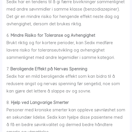
Sedix har en tendens til å gi færre bivirkninger sammenlignet
med andre søvnmidler i samme klasse (benzodiazepiner).
Det gir en mindre risiko for hengende effekt neste dag og
avhengighet, dersom det brukes riktig.
6.
Mindre Risiko for Toleranse og Avhengighet
Brukt riktig og for kortere perioder, kan Sedix medføre
lavere risiko for toleranseutvikling og avhengighet
sammenlignet med andre legemidler i samme kategori.
7.
Beroligende Effekt på Nervøs Spenning
Sedix har en mild beroligende effekt som kan bidra til å
redusere angst og nervøs spenning før sengetid, noe som
kan gjøre det lettere å slappe av og sovne.
8.
Hjelp ved Langvarige Smerter
Personer med kroniske smerter kan oppleve søvnløshet som
en sekundær lidelse. Sedix kan hjelpe disse pasientene med
å få en bedre søvnkvalitet og dermed bedre håndtere