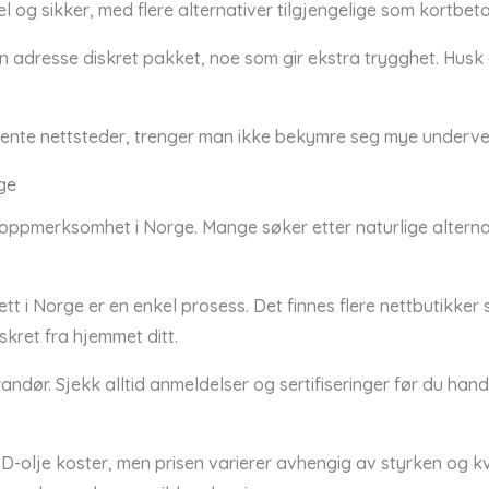
 og sikker, med flere alternativer tilgjengelige som kortbetali
til din adresse diskret pakket, noe som gir ekstra trygghet. Hus
ente nettsteder, trenger man ikke bekymre seg mye undervei
ge
 oppmerksomhet i Norge. Mange søker etter naturlige alterna
t i Norge er en enkel prosess. Det finnes flere nettbutikker 
skret fra hjemmet ditt.
erandør. Sjekk alltid anmeldelser og sertifiseringer før du han
-olje koster, men prisen varierer avhengig av styrken og kv