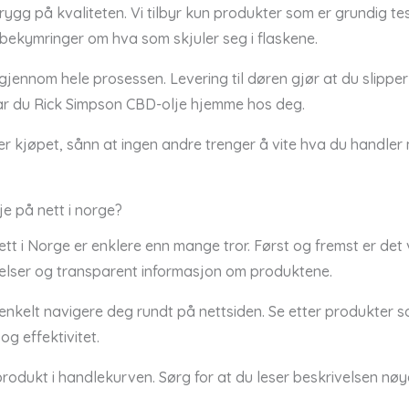
g på kvaliteten. Vi tilbyr kun produkter som er grundig testet
 bekymringer om hva som skjuler seg i flaskene.
t gjennom hele prosessen. Levering til døren gjør at du slippe
 har du Rick Simpson CBD-olje hjemme hos deg.
er kjøpet, sånn at ingen andre trenger å vite hva du handle
e på nett i norge?
 i Norge er enklere enn mange tror. Først og fremst er det vi
lser og transparent informasjon om produktene.
enkelt navigere deg rundt på nettsiden. Se etter produkter s
og effektivitet.
rodukt i handlekurven. Sørg for at du leser beskrivelsen nøye