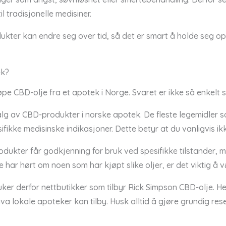
l tradisjonelle medisiner.
kter kan endre seg over tid, så det er smart å holde seg o
ek?
pe CBD-olje fra et apotek i Norge. Svaret er ikke så enkelt 
alg av CBD-produkter i norske apotek. De fleste legemidler s
fikke medisinske indikasjoner. Dette betyr at du vanligvis ikk
dukter får godkjenning for bruk ved spesifikke tilstander, m
 har hørt om noen som har kjøpt slike oljer, er det viktig å 
uker derfor nettbutikker som tilbyr Rick Simpson CBD-olje. 
va lokale apoteker kan tilby. Husk alltid å gjøre grundig rese