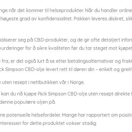
ange når det kommer til helseprodukter. Når du handler onlin
d høyeste grad av konfidensialitet. Pakken leveres diskret, sli
ialiserer seg på CBD-produkter, og de gir ofte detaljert inf
deringer for å sikre kvaliteten før du tar steget mot kjøpet
fra, er det også lurt å se etter betalingsalternativer og fr
 Simpson CBD-olje levert rett til døren din – enkelt og greit!
uten resept i nettbutikken vår i Norge.
 kan du nå kjøpe Rick Simpson CBD-olje uten resept direkte f
i denne populære oljen på.
ine potensielle helsefordeler. Mange har rapportert om positiv
 interessen for dette produktet vokser stadig.