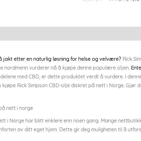
CBD-
olje
quantity
Reviews (0)
å jakt etter en naturlig løsning for helse og velvære?
Rick Sim
ge nordmenn vurderer nå å kjøpe denne populære oljen.
Ente
ordelene med CBD, er dette produktet verdt å vurdere. I denne
 kjøpe Rick Simpson CBD-olje diskret på nett i Norge. Gjør d
å nett i norge
t i Norge har blitt enklere enn noen gang. Mange nettbutikke
orten av ditt eget hjem. Dette gir deg muligheten til å utfors