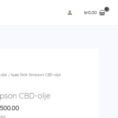
kr
0.00
olje
/ kjøp Rick Simpson CBD-olje
mpson CBD-olje
Price
,500.00
range:
lje