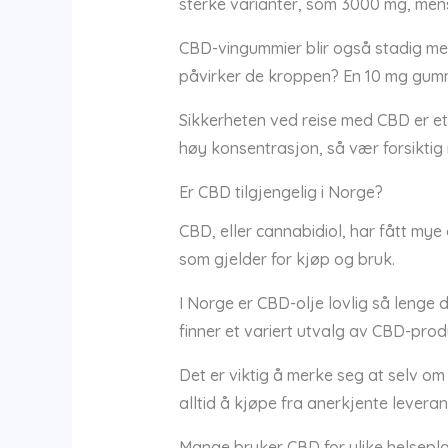
sterke varianter, som 3000 mg, mens
CBD-vingummier blir også stadig me
påvirker de kroppen? En 10 mg gummy k
Sikkerheten ved reise med CBD er e
høy konsentrasjon, så vær forsiktig 
Er CBD tilgjengelig i Norge?
CBD, eller cannabidiol, har fått mye
som gjelder for kjøp og bruk.
I Norge er CBD-olje lovlig så lenge
finner et variert utvalg av CBD-prod
Det er viktig å merke seg at selv o
alltid å kjøpe fra anerkjente leveran
Mange bruker CBD for ulike helsepla