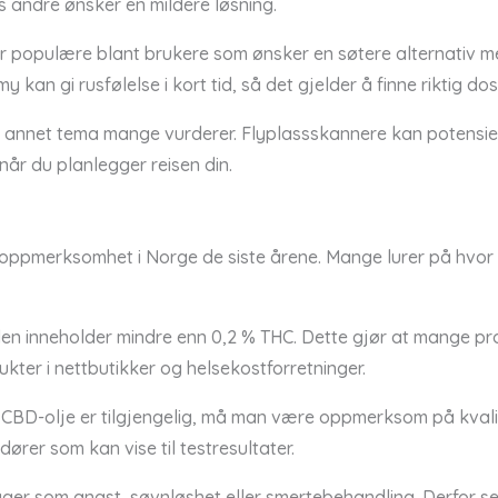
 andre ønsker en mildere løsning.
r populære blant brukere som ønsker en søtere alternativ m
an gi rusfølelse i kort tid, så det gjelder å finne riktig dos
t annet tema mange vurderer. Flyplassskannere kan potensie
når du planlegger reisen din.
 oppmerksomhet i Norge de siste årene. Mange lurer på hvor ti
 den inneholder mindre enn 0,2 % THC. Dette gjør at mange pr
ukter i nettbutikker og helsekostforretninger.
m CBD-olje er tilgjengelig, må man være oppmerksom på kval
dører som kan vise til testresultater.
ger som angst, søvnløshet eller smertebehandling. Derfor ser