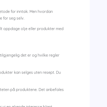
etode for inntak. Men hvordan
e for seg selv.
lt oppdage olje eller produkter med
lgjengelig det er og hvilke regler
odukter kan selges uten resept. Du
iteten på produktene. Det anbefales
 vi en økende interesse blant