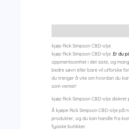
Description
Additional information
kjøp Rick Simpson CBD-olje
kjøp Rick Simpson CBD-olje .
Er du p
oppmerksomhet i det siste, og man
bedre søvn eller bare vil utforske f
du trenger å vite om hvordan du kan
som venter!
kjøp Rick Simpson CBD-olje diskret p
Å kjøpe Rick Simpson CBD-olje på net
produkter, og du kan handle fra komf
fysiske butikker.