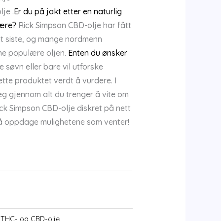
kr2,500.00
je .
Er du på jakt etter en naturlig
through
være?
Rick Simpson CBD-olje har fått
kr4,500.00
t siste, og mange nordmenn
ne populære oljen.
Enten du ønsker
 søvn eller bare vil utforske
tte produktet verdt å vurdere. I
deg gjennom alt du trenger å vite om
ck Simpson CBD-olje diskret på nett
il å oppdage mulighetene som venter!
RT
 THC- og CBD-olje