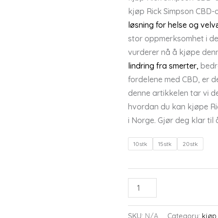
kjøp Rick Simpson CBD-ol
løsning for helse og vel
stor oppmerksomhet i de
vurderer nå å kjøpe den
lindring fra smerter,
bedre
fordelene med CBD, er de
denne artikkelen tar vi 
hvordan du kan kjøpe Ri
i Norge. Gjør deg klar t
10stk
15stk
20stk
kjøp
ADD TO CA
Rick
Simpson
SKU:
N/A
Category:
kjøp