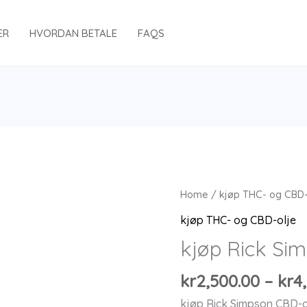
ER
HVORDAN BETALE
FAQS
Home
/
kjøp THC- og CBD-
kjøp THC- og CBD-olje
kjøp Rick Si
kr
2,500.00
–
kr
4
kjøp Rick Simpson CBD-o