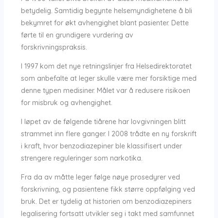
betydelig. Samtidig begynte helsemyndighetene å bli
bekymret for økt avhengighet blant pasienter. Dette
førte til en grundigere vurdering av
forskrivningspraksis.
I 1997 kom det nye retningslinjer fra Helsedirektoratet
som anbefalte at leger skulle være mer forsiktige med
denne typen medisiner. Målet var å redusere risikoen
for misbruk og avhengighet.
I løpet av de følgende tiårene har lovgivningen blitt
strammet inn flere ganger. I 2008 trådte en ny forskrift
i kraft, hvor benzodiazepiner ble klassifisert under
strengere reguleringer som narkotika.
Fra da av måtte leger følge nøye prosedyrer ved
forskrivning, og pasientene fikk større oppfølging ved
bruk. Det er tydelig at historien om benzodiazepiners
legalisering fortsatt utvikler seg i takt med samfunnet