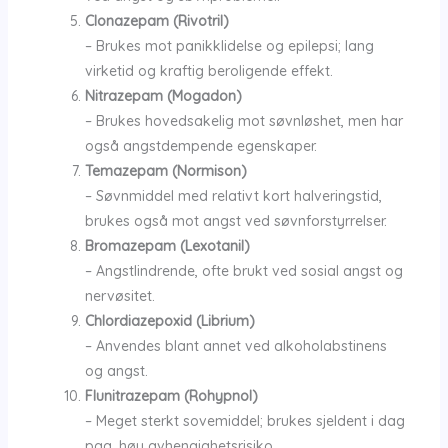
Clonazepam (Rivotril)
– Brukes mot panikklidelse og epilepsi; lang
virketid og kraftig beroligende effekt.
Nitrazepam (Mogadon)
– Brukes hovedsakelig mot søvnløshet, men har
også angstdempende egenskaper.
Temazepam (Normison)
– Søvnmiddel med relativt kort halveringstid,
brukes også mot angst ved søvnforstyrrelser.
Bromazepam (Lexotanil)
– Angstlindrende, ofte brukt ved sosial angst og
nervøsitet.
Chlordiazepoxid (Librium)
– Anvendes blant annet ved alkoholabstinens
og angst.
Flunitrazepam (Rohypnol)
– Meget sterkt sovemiddel; brukes sjeldent i dag
pga. høy avhengighetsrisiko.