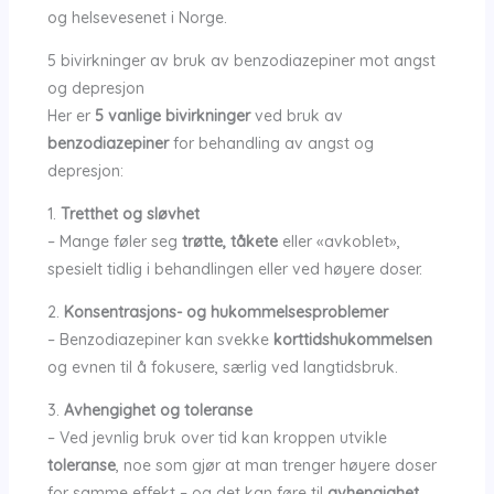
og helsevesenet i Norge.
5 bivirkninger av bruk av benzodiazepiner mot angst
og depresjon
Her er
5 vanlige bivirkninger
ved bruk av
benzodiazepiner
for behandling av angst og
depresjon:
1.
Tretthet og sløvhet
– Mange føler seg
trøtte, tåkete
eller «avkoblet»,
spesielt tidlig i behandlingen eller ved høyere doser.
2.
Konsentrasjons- og hukommelsesproblemer
– Benzodiazepiner kan svekke
korttidshukommelsen
og evnen til å fokusere, særlig ved langtidsbruk.
3.
Avhengighet og toleranse
– Ved jevnlig bruk over tid kan kroppen utvikle
toleranse
, noe som gjør at man trenger høyere doser
for samme effekt – og det kan føre til
avhengighet
.