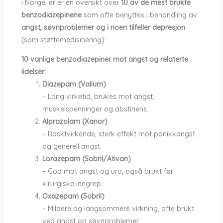
i Norge; er er en oversikt over
10 av de mest brukte
benzodiazepinene
som ofte benyttes i behandling av
angst, søvnproblemer og i noen tilfeller depresjon
(som støttemedisinering):
10 vanlige benzodiazepiner mot angst og relaterte
lidelser:
Diazepam (Valium)
– Lang virketid, brukes mot angst,
muskelspenninger og abstinens.
Alprazolam (Xanor)
– Rasktvirkende, sterk effekt mot panikkangst
og generell angst.
Lorazepam (Sobril/Ativan)
– God mot angst og uro, også brukt før
kirurgiske inngrep.
Oxazepam (Sobril)
– Mildere og langsommere virkning, ofte brukt
ved angst og søvnproblemer.