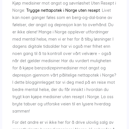
Kjøp medisiner mot angst og søvnløshet Uten Resept i
Norge:
Trygge nettapotek i Norge uten resept
. Livet
kan noen ganger føles som en berg-og-dal-bane av
følelser, der angst og depresjon kan ta overhånd. Du
er ikke alene! Mange i Norge opplever utfordringer
med mental helse, men vi er her for å tilby løsninger. I
dagens digitale tidsalder har vi også mer frihet enn
noen gang til å ta kontroll over vårt velvære – også
når det gjelder medisiner. Har du vurdert muligheten
for å kjøpe benzodizepinmedisiner mot angst og
depresjon gjennom vårt pålitelige nettapotek i Norge?
I dette blogginnlegget tar vi deg med på en reise mot
bedre mental helse, der du får innsikt i hvordan du
trygt kan kjøpe medisiner uten resept i Norge. La oss
bryte tabuer og utforske veien til en lysere hverdag
sammen!
For det andre er vi ikke her for å drive ulovlig salg av