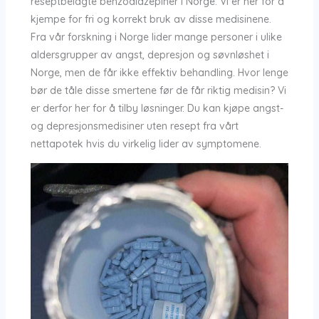
reseptbelagte benzodiazepiner i Norge. Vi er her for å
kjempe for fri og korrekt bruk av disse medisinene.
Fra vår forskning i Norge lider mange personer i ulike
aldersgrupper av angst, depresjon og søvnløshet i
Norge, men de får ikke effektiv behandling. Hvor lenge
bør de tåle disse smertene før de får riktig medisin? Vi
er derfor her for å tilby løsninger. Du kan kjøpe angst-
og depresjonsmedisiner uten resept fra vårt
nettapotek hvis du virkelig lider av symptomene.