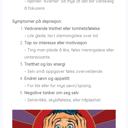
– Hjernen “kverner” så mye at det blir vanskelig
å fokusere.
Symptomer på depresjon:
Vedvarende tristhet eller tomhetsfølelse
– Lite glede, lavt stemningsleie over tid.
Tap av interesse eller motivasjon
– Ting man pleide å like, føles meningsløse eller
uinteressante.
Tretthet og lav energi
– Selv små oppgaver føles overveldende.
Endret søvn og appetitt
– For lite eller for mye søvn/spising.
Negative tanker om seg selv
– Selvkritikk, skyldfølelse, eller håpløshet.